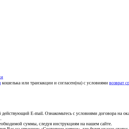
ки
и
кошелька или транзакции и согласен(на) с условиями
возврат с
действующий E-mail. Ознакомьтесь с условиями договора на ока
.
необходимой суммы, следуя инструкциям на нашем сайте.
т Вас на страницу «Состояние заявки», где будет указан статус